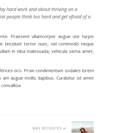
y day hard work and about thriving on a
hink people think too hard and get afraid of a
ente. Praesent ullamcorper augue ute turpis
que tincidunt tortor nunc, vel commodo neque
Nullam in niba malesuada, vehicula sema amet,
ultrices orci. Proin condimentum sodales lorem
 am augue mollis dapibus. Curabitur sit amet
 convallisa.
MÁS RECIENTES