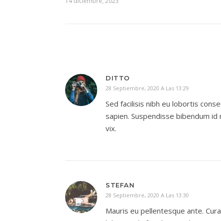
14 diciembre, 2023
DITTO
28 Septiembre, 2020 A Las 13:29
Sed facilisis nibh eu lobortis cons
sapien. Suspendisse bibendum id m
vix.
STEFAN
28 Septiembre, 2020 A Las 13:30
Mauris eu pellentesque ante. Curabi