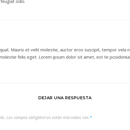
feugiat odio.
equat. Mauris et velit molestie, auctor eros suscipit, tempor vela 
olestie felis eget. Lorem ipsum dolor sit amet, est te posidoni
DEJAR UNA RESPUESTA
da.
Los campos obligatorios están marcados con
*