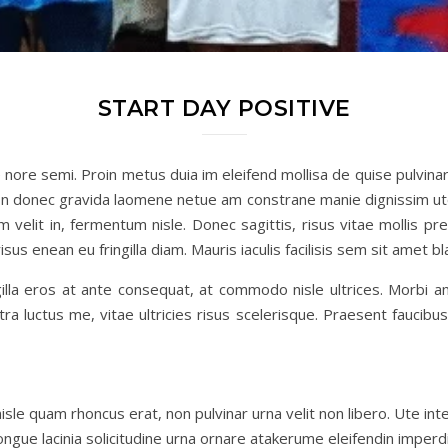
START DAY POSITIVE
re semi. Proin metus duia im eleifend mollisa de quise pulvinar a
In donec gravida laomene netue am constrane manie dignissim uto. 
um velit in, fermentum nisle. Donec sagittis, risus vitae mollis pr
isus enean eu fringilla diam. Mauris iaculis facilisis sem sit amet 
lla eros at ante consequat, at commodo nisle ultrices. Morbi am
a luctus me, vitae ultricies risus scelerisque. Praesent faucib
sle quam rhoncus erat, non pulvinar urna velit non libero. Ute int
congue lacinia solicitudine urna ornare atakerume eleifendin imper