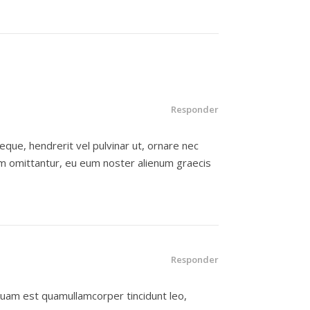
Responder
neque, hendrerit vel pulvinar ut, ornare nec
um omittantur, eu eum noster alienum graecis
Responder
liquam est quamullamcorper tincidunt leo,