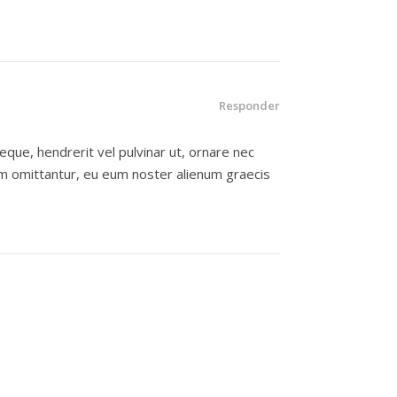
Responder
neque, hendrerit vel pulvinar ut, ornare nec
um omittantur, eu eum noster alienum graecis