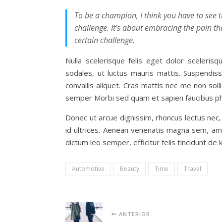
To be a champion, I think you have to see t
challenge. It’s about embracing the pain tha
certain challenge.
Nulla scelerisque felis eget dolor sceleri
sodales, ut luctus mauris mattis. Suspendis
convallis aliquet. Cras mattis nec me non so
semper Morbi sed quam et sapien faucibus pha
Donec ut arcue dignissim, rhoncus lectus nec,
id ultrices. Aenean venenatis magna sem, am
dictum leo semper, efficitur felis tincidunt de 
Automotive
Beauty
Time
Travel
ANTERIOR