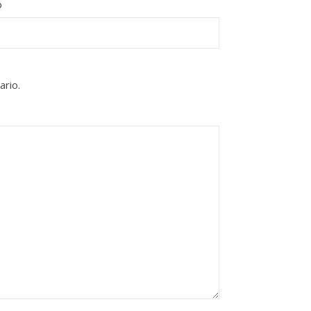
b
ario.