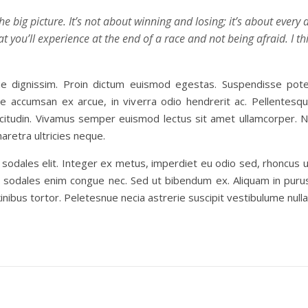
he big picture. It’s not about winning and losing; it’s about ever
t you’ll experience at the end of a race and not being afraid. I t
sque dignissim. Proin dictum euismod egestas. Suspendisse pot
se accumsan ex arcue, in viverra odio hendrerit ac. Pellentes
llicitudin. Vivamus semper euismod lectus sit amet ullamcorper. 
retra ultricies neque.
 sodales elit. Integer ex metus, imperdiet eu odio sed, rhoncus 
 sodales enim congue nec. Sed ut bibendum ex. Aliquam in purus
kinibus tortor. Peletesnue necia astrerie suscipit vestibulume nulla