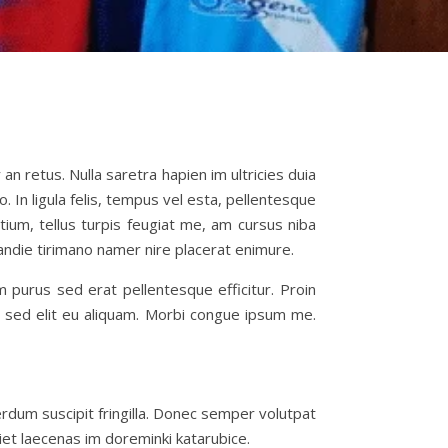
n retus. Nulla saretra hapien im ultricies duia
In ligula felis, tempus vel esta, pellentesque
etium, tellus turpis feugiat me, am cursus niba
blandie tirimano namer nire placerat enimure.
 purus sed erat pellentesque efficitur. Proin
us sed elit eu aliquam. Morbi congue ipsum me.
erdum suscipit fringilla. Donec semper volutpat
diet laecenas im doreminki katarubice.