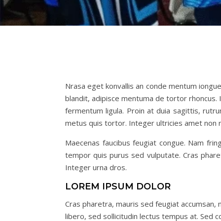
Nrasa eget konvallis an conde mentum iongue no
blandit, adipisce mentuma de tortor rhoncus. 
fermentum ligula. Proin at duia sagittis, rutr
metus quis tortor. Integer ultricies amet non r
Maecenas faucibus feugiat congue. Nam fringi
tempor quis purus sed vulputate. Cras pharetr
Integer urna dros.
LOREM IPSUM DOLOR
Cras pharetra, mauris sed feugiat accumsan, ni
libero, sed sollicitudin lectus tempus at. Sed 