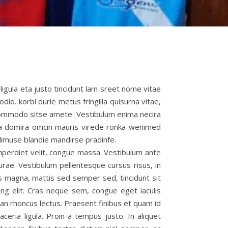
ligula eta justo tincidunt lam sreet nome vitae
dio. korbi durie metus fringilla quisurna vitae,
e commodo sitse amete. Vestibulum enima necira
da domira omcin mauris virede ronka wenimed
limuse blandie mandirse pradinfe.
imperdiet velit, congue massa. Vestibulum ante
Curae. Vestibulum pellentesque cursus risus, in
acus magna, mattis sed semper sed, tincidunt sit
ng elit. Cras neque sem, congue eget iaculis
an rhoncus lectus. Praesent finibus et quam id
eria ligula. Proin a tempus justo. In aliquet