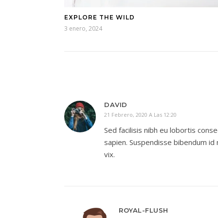
EXPLORE THE WILD
3 enero, 2024
DAVID
21 Febrero, 2020 A Las 12:20
Sed facilisis nibh eu lobortis cons
sapien. Suspendisse bibendum id m
vix.
ROYAL-FLUSH