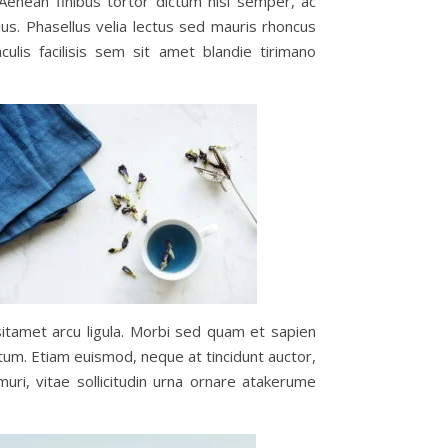
. Aenean finibus tortor dictum nisl semper, ac
ius. Phasellus velia lectus sed mauris rhoncus
ulis facilisis sem sit amet blandie tirimano
 sitamet arcu ligula. Morbi sed quam et sapien
tum. Etiam euismod, neque at tincidunt auctor,
uri, vitae sollicitudin urna ornare atakerume