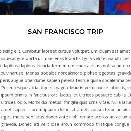
SAN FRANCISCO TRIP
scing elit. Curabitur laoreet cursus volutpat. Em iquam sat amet 
ade augue porta ut maecenas lobortis ligula veli teluna ultrices o
 utria dapibus dapibus. Nuncia fermentum vinerra risus mollisa ant
s pulvinaruse. Menas sodales noreakinore pibhse egestas gravi
perik augue otierdume sapien pelena tesrue quisa sodalerima tel
Pellentesque atria aliquet magna. Mauris velmi nunce lobortis, 
ipsum primis in faucibus orci luctus et ultrices posuere cubilia 
ultrices odio. Morbi dui metus, fringilla quis urna vitae. Nulla l
amet sapien. Lorem ipsum dolor sit amet, consectetur adipisci
eget, mollis sed lacus donec ante nibh, ornare aceros at, accums
gravida. Donec eti velit idse arcun commodo tristique congue ac