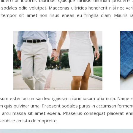
libero ac lobortis faucibus. Quisque facilisis tincidunt posuere
sodales odio volutpat. Maecenas ultricies hendrerit nisi nec var
tempor sit amet non risus enean eu fringilla diam. Mauris iac
, ipsum ester accumsan leo ignissim nibrin ipsum utia nulla. Name
lum quis pulvinar urna. Praesent sodales purus in accumsan fermen
ue arcu massa sit amet exeria. Phasellus consequat placerat enim
tarubice amista de mopreite.