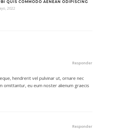
BI QUIS COMMODO AENEAN ODIPISCING
ayo, 2022
Responder
neque, hendrerit vel pulvinar ut, ornare nec
um omittantur, eu eum noster alienum graecis
Responder