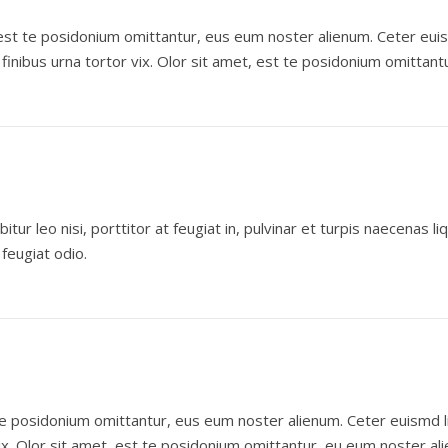
st te posidonium omittantur, eus eum noster alienum. Ceter euismd
nibus urna tortor vix. Olor sit amet, est te posidonium omittant
tur leo nisi, porttitor at feugiat in, pulvinar et turpis naecenas 
feugiat odio.
e posidonium omittantur, eus eum noster alienum. Ceter euismd l
vix. Olor sit amet, est te posidonium omittantur, eu eum noster al