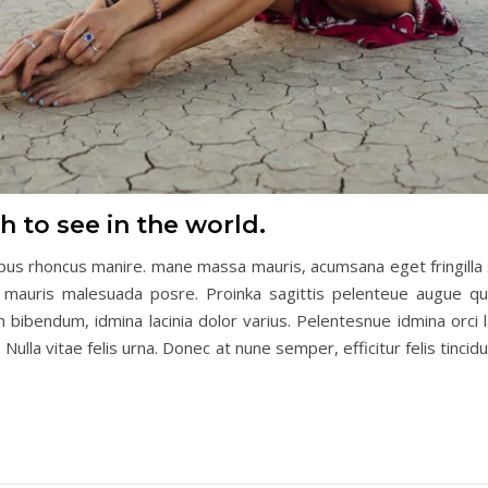
 to see in the world.
pus rhoncus manire. mane massa mauris, acumsana eget fringilla 
ta mauris malesuada posre. Proinka sagittis pelenteue augue q
bendum, idmina lacinia dolor varius. Pelentesnue idmina orci lao
. Nulla vitae felis urna. Donec at nune semper, efficitur felis tinci