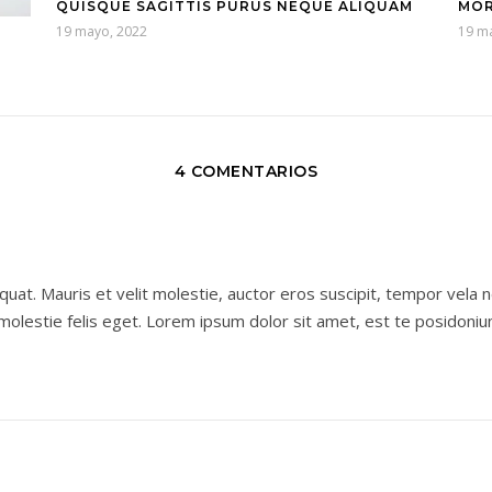
QUISQUE SAGITTIS PURUS NEQUE ALIQUAM
MOR
19 mayo, 2022
19 m
4 COMENTARIOS
equat. Mauris et velit molestie, auctor eros suscipit, tempor vela 
olestie felis eget. Lorem ipsum dolor sit amet, est te posidoni