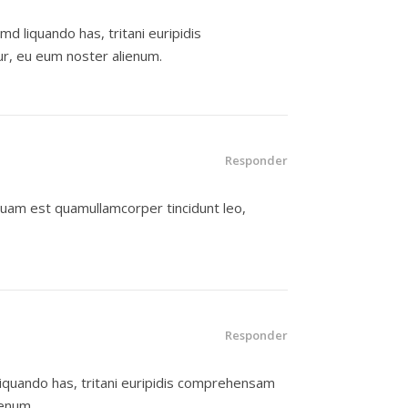
 liquando has, tritani euripidis
ur, eu eum noster alienum.
Responder
liquam est quamullamcorper tincidunt leo,
Responder
iquando has, tritani euripidis comprehensam
ienum.