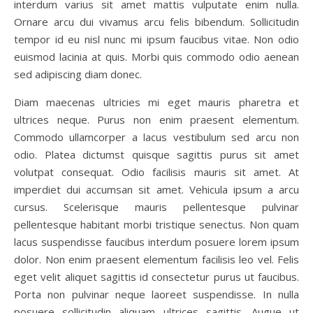
interdum varius sit amet mattis vulputate enim nulla.
Ornare arcu dui vivamus arcu felis bibendum. Sollicitudin
tempor id eu nisl nunc mi ipsum faucibus vitae. Non odio
euismod lacinia at quis. Morbi quis commodo odio aenean
sed adipiscing diam donec.
Diam maecenas ultricies mi eget mauris pharetra et
ultrices neque. Purus non enim praesent elementum.
Commodo ullamcorper a lacus vestibulum sed arcu non
odio. Platea dictumst quisque sagittis purus sit amet
volutpat consequat. Odio facilisis mauris sit amet. At
imperdiet dui accumsan sit amet. Vehicula ipsum a arcu
cursus. Scelerisque mauris pellentesque pulvinar
pellentesque habitant morbi tristique senectus. Non quam
lacus suspendisse faucibus interdum posuere lorem ipsum
dolor. Non enim praesent elementum facilisis leo vel. Felis
eget velit aliquet sagittis id consectetur purus ut faucibus.
Porta non pulvinar neque laoreet suspendisse. In nulla
posuere sollicitudin aliquam ultrices sagittis. Augue ut